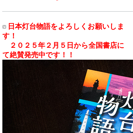
日本灯台物語
をよろしくお願いしま
す！
２０２５年２月５日から全国書店に
て
絶賛発売中
です！！