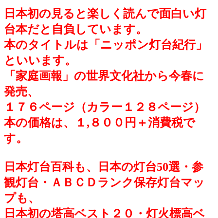
日本初の見ると楽しく読んで面白い灯
台本だと自負しています。
本のタイトルは「ニッポン灯台紀行」
といいます。
「家庭画報」の世界文化社から今春に
発売、
１７６ページ（カラー１２８ページ）
本の価格は、１,８００円＋消費税で
す。
日本灯台百科も、日本の灯台50選・参
観灯台・ＡＢＣＤランク保存灯台マッ
プも、
日本初の塔高ベスト２０・灯火標高ベ