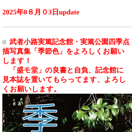
2025年0８月０3日update
武者小路実篤記念館・実篤公園四季点
描写真集「季節色」をよろしくお願い
します
！
「盛モ堂」の良書と自負、記念館に
見本誌を置いてもらってます、よろし
くお願いします。